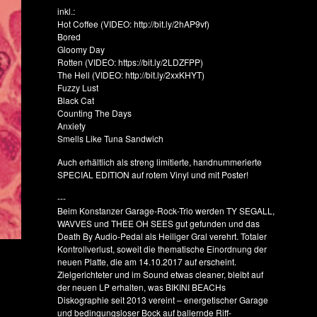
inkl.:
Hot Coffee (VIDEO: http://bit.ly/2hAP9vf)
Bored
Gloomy Day
Rotten (VIDEO: https://bit.ly/2LDZFPP)
The Hell (VIDEO: http://bit.ly/2xxKHYT)
Fuzzy Lust
Black Cat
Counting The Days
Anxiety
Smells Like Tuna Sandwich
Auch erhältlich als streng limitierte, handnummerierte
SPECIAL EDITION auf rotem Vinyl und mit Poster!
---
Beim Konstanzer Garage-Rock-Trio werden TY SEGALL,
WAVVES und THEE OH SEES gut gefunden und das
Death By Audio-Pedal als Heiliger Gral verehrt. Totaler
Kontrollverlust, soweit die thematische Einordnung der
neuen Platte, die am 14.10.2017 auf erscheint.
Zielgerichteter und im Sound etwas cleaner, bleibt auf
der neuen LP erhalten, was BIKINI BEACHs
Diskographie seit 2013 vereint – energetischer Garage
und bedingungsloser Bock auf ballernde Riff-