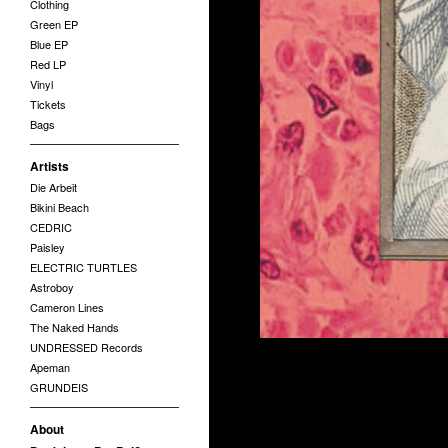
Clothing
Green EP
Blue EP
Red LP
Vinyl
Tickets
Bags
Artists
Die Arbeit
Bikini Beach
CEDRIC
Paisley
ELECTRIC TURTLES
Astroboy
Cameron Lines
The Naked Hands
UNDRESSED Records
Apeman
GRUNDEIS
About