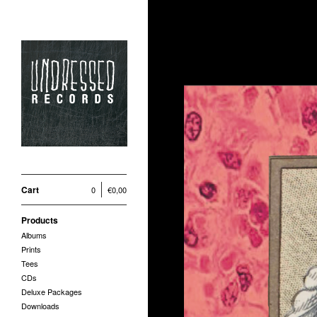
Cart
0
€
0,00
Products
Albums
Prints
Tees
CDs
Deluxe Packages
Downloads